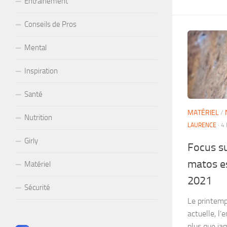
Entraînement
Conseils de Pros
Mental
Inspiration
Santé
MATÉRIEL
/
Nutrition
LAURENCE
· 4
Girly
Focus s
matos e
Matériel
2021
Sécurité
Le printemps
actuelle, l’
plus que jam