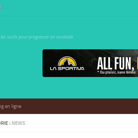
les outils pour progresser en escalade
g en ligne
RIE :
NEWS