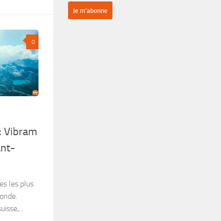
0
 : Vibram
ant-
s les plus
monde.
isse,...