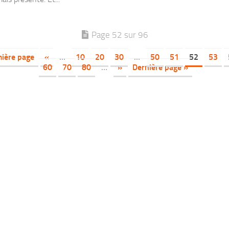
Page 52 sur 96
ière page
«
…
10
20
30
…
50
51
52
53
60
70
80
…
»
Dernière page »