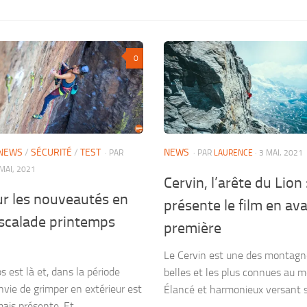
0
NEWS
/
SÉCURITÉ
/
TEST
NEWS
· PAR
· PAR
LAURENCE
· 3 MAI, 2021
 MAI, 2021
Cervin, l’arête du Lion
ur les nouveautés en
présente le film en av
scalade printemps
première
Le Cervin est une des montagne
 est là et, dans la période
belles et les plus connues au 
envie de grimper en extérieur est
Élancé et harmonieux versant su
ais présente. Et...