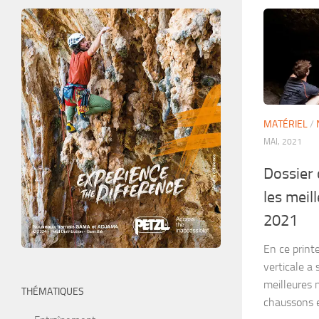
MATÉRIEL
/
MAI, 2021
Dossier 
les meil
2021
En ce print
verticale a
meilleures 
THÉMATIQUES
chaussons e