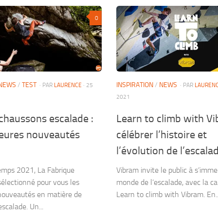
0
NEWS
/
TEST
INSPIRATION
/
NEWS
· PAR
LAURENCE
· 25
· PAR
LAUREN
2021
chaussons escalade :
Learn to climb with Vi
leures nouveautés
célébrer l’histoire et
l’évolution de l’escala
emps 2021, La Fabrique
Vibram invite le public à s’imme
 sélectionné pour vous les
monde de l’escalade, avec la 
nouveautés en matière de
Learn to climb with Vibram. En..
scalade. Un...