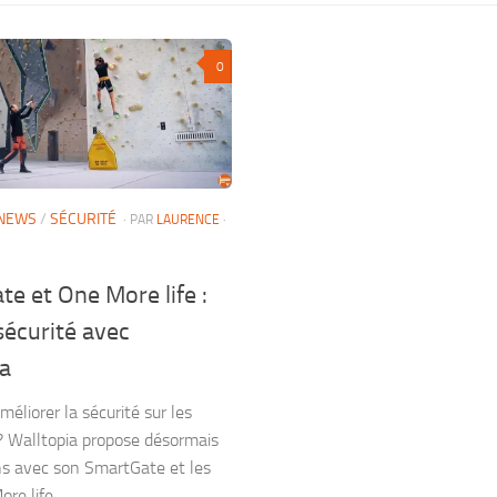
0
NEWS
/
SÉCURITÉ
· PAR
LAURENCE
·
e et One More life :
sécurité avec
ia
liorer la sécurité sur les
? Walltopia propose désormais
ns avec son SmartGate et les
ore life