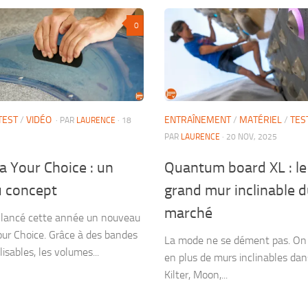
0
TEST
/
VIDÉO
ENTRAÎNEMENT
/
MATÉRIEL
/
TES
· PAR
LAURENCE
· 18
PAR
LAURENCE
· 20 NOV, 2025
a Your Choice : un
Quantum board XL : le
 concept
grand mur inclinable 
marché
 lancé cette année un nouveau
our Choice. Grâce à des bandes
La mode ne se dément pas. On 
lisables, les volumes...
en plus de murs inclinables dans
Kilter, Moon,...