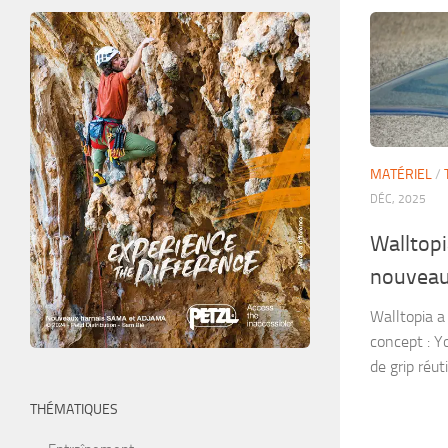
MATÉRIEL
/
DÉC, 2025
Walltopi
nouveau
Walltopia a
concept : Y
de grip réuti
THÉMATIQUES