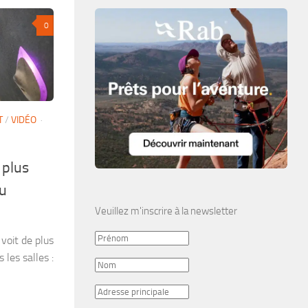
0
T
/
VIDÉO
·
 plus
du
Veuillez m'inscrire à la newsletter
voit de plus
 les salles :