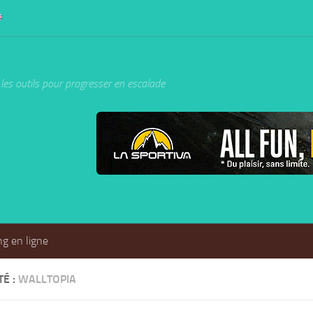
les outils pour progresser en escalade
g en ligne
TÉ :
WALLTOPIA