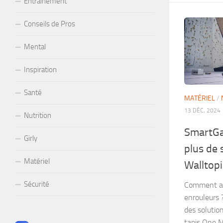
Entraînement
Conseils de Pros
Mental
Inspiration
Santé
MATÉRIEL
/
13 DÉC, 2024
Nutrition
SmartGat
Girly
plus de 
Matériel
Walltop
Sécurité
Comment amé
enrouleurs 
des solutio
tapis One M