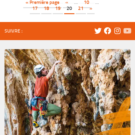
« Première page
«
…
10
…
17
18
19
20
21
»
SUIVRE :