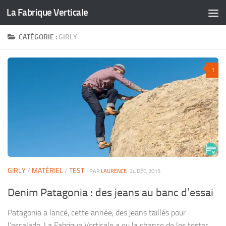
La Fabrique Verticale
Skip to content
CATÉGORIE :
GIRLY
1
GIRLY
/
MATÉRIEL
/
TEST
· PAR
LAURENCE
· 24 DÉC, 2015
Denim Patagonia : des jeans au banc d’essai
Patagonia a lancé, cette année, des jeans taillés pour
l’escalade. La Fabrique Verticale a eu la chance de les tester...