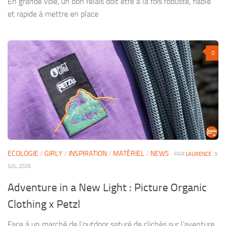
En grande voie, un bon relais doit être à la fois robuste, fiable
et rapide à mettre en place
0
ECOLOGIE
/
GIRLY
/
INSPIRATION
/
MATÉRIEL
/
NEWS
· PAR
LAURENCE
· 9
JUIL, 2026
Adventure in a New Light : Picture Organic
Clothing x Petzl
Face à un marché de l’outdoor saturé de clichés sur l’aventure,