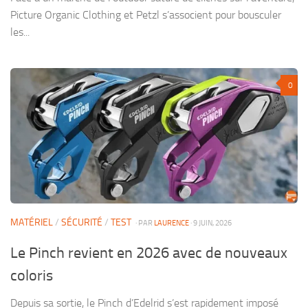
Picture Organic Clothing et Petzl s’associent pour bousculer
les...
0
MATÉRIEL
/
SÉCURITÉ
/
TEST
· PAR
LAURENCE
· 9 JUIN, 2026
Le Pinch revient en 2026 avec de nouveaux
coloris
Depuis sa sortie, le Pinch d’Edelrid s’est rapidement imposé