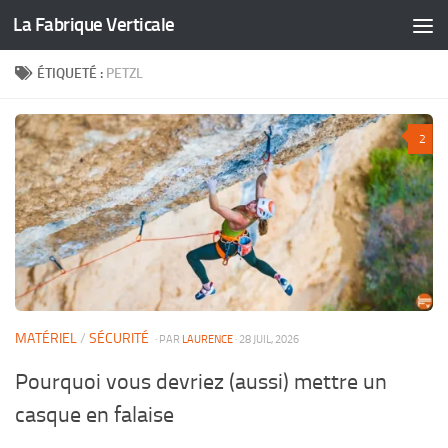
La Fabrique Verticale
Skip to content
ÉTIQUETÉ :
PETZL
2
MATÉRIEL
/
SÉCURITÉ
· PAR
LAURENCE
· 28 JUIL, 2026
Pourquoi vous devriez (aussi) mettre un
casque en falaise