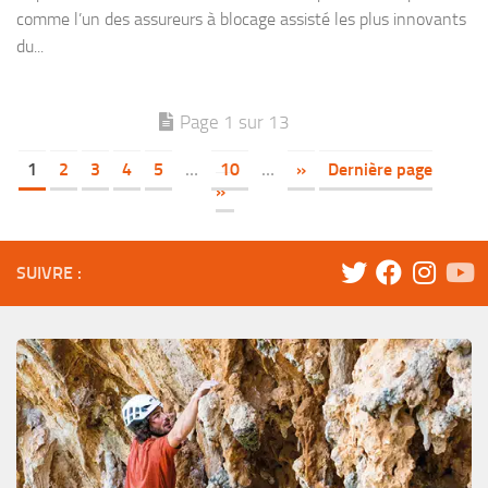
comme l’un des assureurs à blocage assisté les plus innovants
du...
Page 1 sur 13
1
2
3
4
5
…
10
…
»
Dernière page
»
SUIVRE :