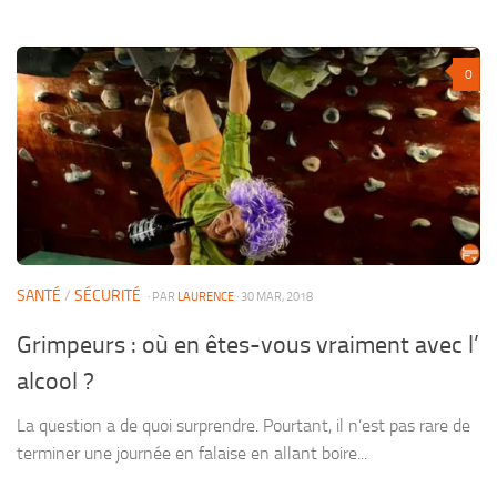
0
SANTÉ
/
SÉCURITÉ
· PAR
LAURENCE
· 30 MAR, 2018
Grimpeurs : où en êtes-vous vraiment avec l’
alcool ?
La question a de quoi surprendre. Pourtant, il n’est pas rare de
terminer une journée en falaise en allant boire...