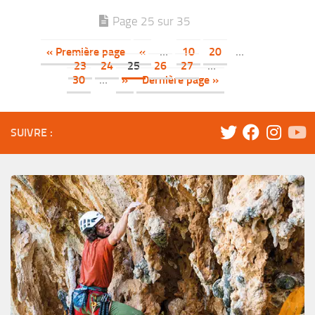
Page 25 sur 35
« Première page
«
…
10
20
…
23
24
25
26
27
…
30
…
»
Dernière page »
SUIVRE :