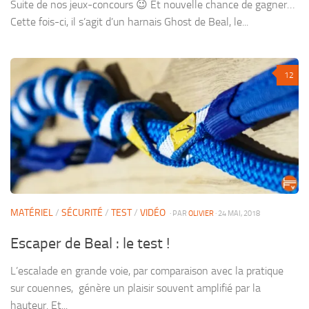
Suite de nos jeux-concours 😉 Et nouvelle chance de gagner…
Cette fois-ci, il s’agit d’un harnais Ghost de Beal, le...
12
MATÉRIEL
/
SÉCURITÉ
/
TEST
/
VIDÉO
· PAR
OLIVIER
· 24 MAI, 2018
Escaper de Beal : le test !
L’escalade en grande voie, par comparaison avec la pratique
sur couennes, génère un plaisir souvent amplifié par la
hauteur. Et...