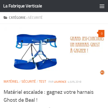
La Fabrique Verticale
Skip to content
CATÉGORIE :
SÉCURITÉ
0
MATÉRIEL
/
SÉCURITÉ
/
TEST
· PAR
LAURENCE
· 4 JUIN, 2018
Matériel escalade : gagnez votre harnais
Ghost de Beal !