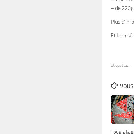
– de 220g 
Plus d’inf
Et bien sû
Étiquettes :
VOUS 
Tous à la g