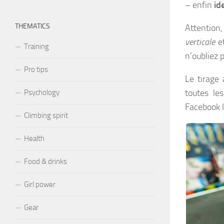
– enfin
id
THEMATICS
Attention
verticale
e
Training
n’oubliez p
Pro tips
Le tirage 
toutes le
Psychology
Facebook l
Climbing spirit
Health
Food & drinks
Girl power
Gear