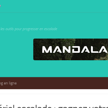
les outils pour progresser en escalade
g en ligne
/
SÉCURITÉ
/
TEST