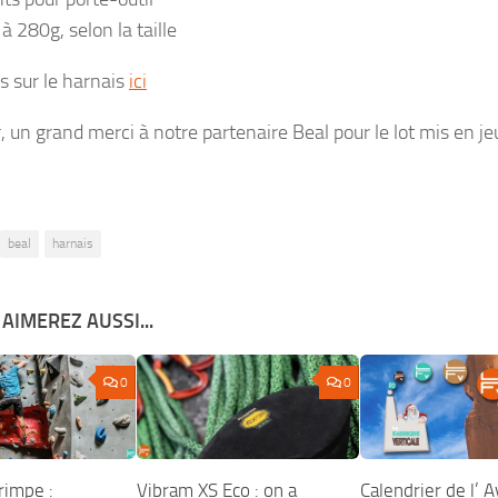
à 280g, selon la taille
os sur le harnais
ici
r, un grand merci à notre partenaire Beal pour le lot mis en jeu
beal
harnais
AIMEREZ AUSSI...
0
0
rimpe :
Vibram XS Eco : on a
Calendrier de l’ 