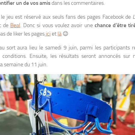
entifier un de vos amis
dans les commentaires.
, le jeu est réservé aux seuls fans des pages Facebook de
L
t de
Beal
. Donc si vous voulez avoir une
chance d’être tir
as de liker les pages
ici
et
là
😉
au sort aura lieu le samedi 9 juin, parmi les participants 
s conditions. Ensuite, les résultats seront annoncés sur 
a semaine du 11 juin.