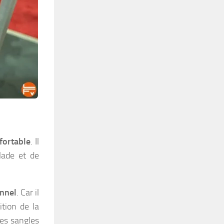
nfortable
. Il
lade et de
onnel
. Car il
ition de la
Les sangles