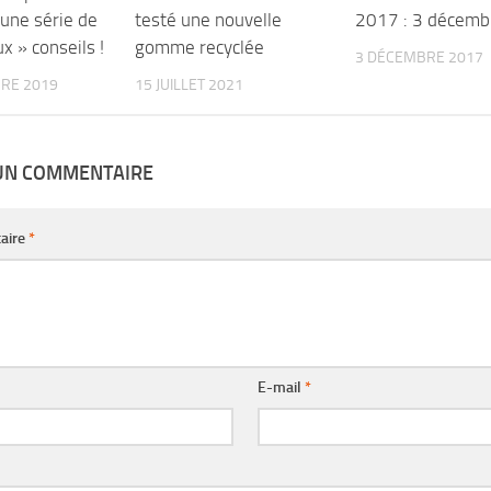
une série de
testé une nouvelle
2017 : 3 décemb
x » conseils !
gomme recyclée
3 DÉCEMBRE 2017
RE 2019
15 JUILLET 2021
 UN COMMENTAIRE
aire
*
E-mail
*