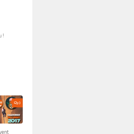
 !
0
Avent