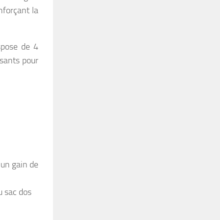
forçant la
ispose de 4
ssants pour
 un gain de
u sac dos