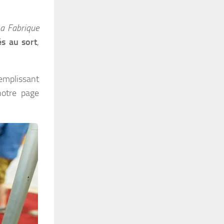
a Fabrique
és au sort
,
remplissant
notre page