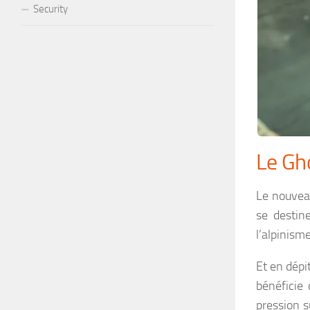
Security
Le Gh
Le nouvea
se destin
l’alpinisme
Et en dépi
bénéficie 
pression s