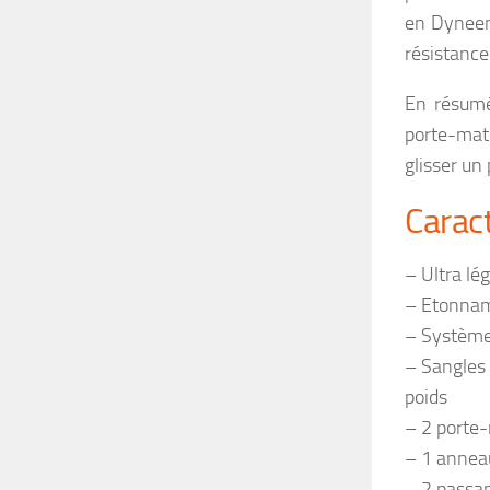
en Dyneem
résistance 
En résumé
porte-maté
glisser un 
Carac
– Ultra lé
– Etonnam
– Système
– Sangles 
poids
– 2 porte-
– 1 anneau
– 2 passan