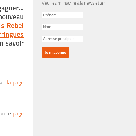
Veuillez m'inscrire à la newsletter
 gagner…
e nouveau
is Rebel
fringues
n savoir
 sur
la page
 notre
page