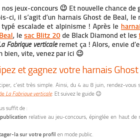
e nos jeux-concours 😉 Et nouvelle chance de
is-ci, il s’agit d’un harnais Ghost de Beal, l
 typé escalade et alpinisme ! Après le
harna
 Beal
, le
sac Blitz 20
de Black Diamond et les
La Fabrique verticale
remet ça ! Alors, envie d’e
h bien, vite, venez par ici 😉
ipez et gagnez votre harnais Ghost
ciper, c’est très simple. Ainsi, du 4 au 8 juin, rendez-vous
 de
La Fabrique verticale
. Et suivez le guide 😉
us suffit de :
 publication
relative au jeu-concours, épinglée en haut de
tager-la sur votre profil
en mode public.