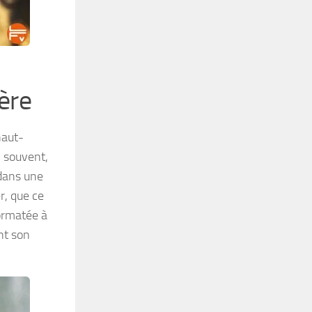
ière
haut-
 souvent,
t dans une
r, que ce
formatée à
nt son