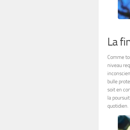
La fi
Comme tout
niveau re
inconscie
bulle prot
soit en co
la poursui
quotidien.