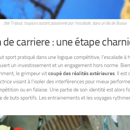
Jibé Tribout, toujours autant passionné par l’escalade, dans un 8a de Buoux
n de carriere : une étape charn
 sport pratiqué dans une logique compétitive, l’escalade à 
quiert un investissement et un engagement hors norme. Bien
mment, le grimpeur vit
coupé des réalités extérieures
. Il es
ectrice visant à l’isoler des interférences pour mieux performe
mpétition ou en falaise. Une partie de son identité est alors 
te de buts sportifs. Les entrainements et les voyages rythme