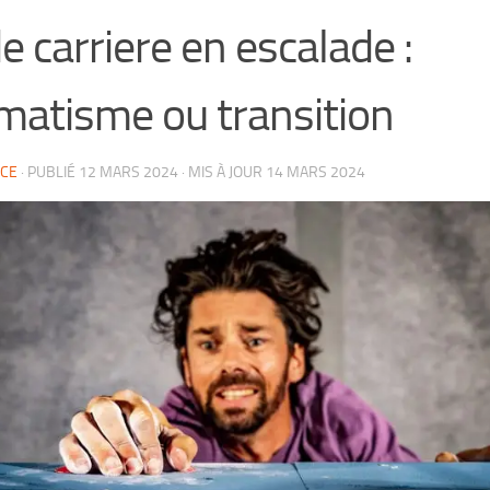
de carriere en escalade :
matisme ou transition
CE
· PUBLIÉ
12 MARS 2024
· MIS À JOUR
14 MARS 2024