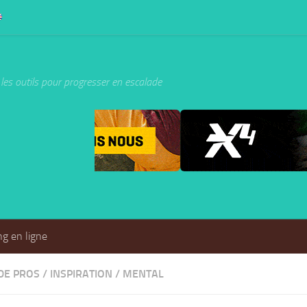
les outils pour progresser en escalade
g en ligne
DE PROS
/
INSPIRATION
/
MENTAL