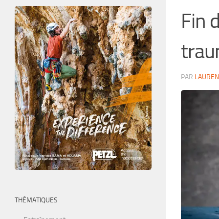
Fin 
trau
PAR
LAUREN
THÉMATIQUES