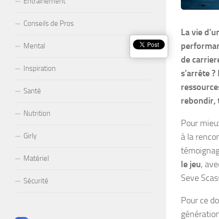
Entraînement
Conseils de Pros
La vie d’
performanc
Mental
de carrier
Inspiration
s’arrête ?
ressource
Santé
rebondir, 
Nutrition
Pour mieu
à la renco
Girly
témoignag
Matériel
le jeu
, ave
Seve Scass
Sécurité
Pour ce do
génération