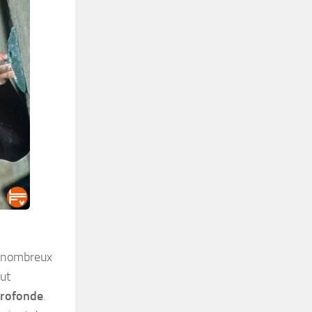
de nombreux
eut
profonde
.