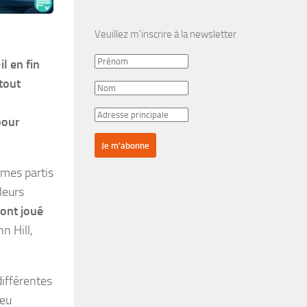
Veuillez m'inscrire à la newsletter
l en fin
tout
pour
mes partis
leurs
 ont joué
n Hill,
différentes
 eu