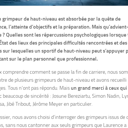
un grimpeur de haut-niveau est absorbée par la quête de
e, l’atteinte d’objectifs et la préparation. Mais qu’advient-i
e ? Quelles sont les répercussions psychologiques lorsque 
 État des lieux des principales difficultés rencontrées et des
s sur lesquelles un sportif de haut-niveau peut s’appuyer 
tant sur le plan personnel que professionnel.
x comprendre comment se passe la fin de carriere, nous som
ntre de plusieurs grimpeurs de haut-niveau et avons recueilli 
es. Tous n’ont pas répondu. Mais
un grand merci à ceux qui
c beaucoup de sincérité : Josune Bereziartu, Simon Nadin, Lyn
a, Jibé Tribout, Jérôme Meyer en particulier.
ssier, nous avons choisi d’interroger des grimpeurs issus de 
s, sans nous cantonner aux seuls grimpeurs que Laurence a