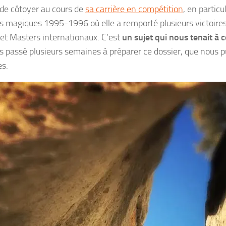
 de côtoyer au cours de
sa carrière en compétition
, en particul
s magiques 1995-1996 où elle a remporté plusieurs victoire
et Masters internationaux. C’est
un sujet qui nous tenait à 
 passé plusieurs semaines à préparer ce dossier, que nous p
es.