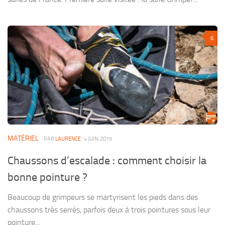
6
MATÉRIEL
· PAR
LAURENCE
· 4 JUIN, 2015
Chaussons d’escalade : comment choisir la
bonne pointure ?
Beaucoup de grimpeurs se martyrisent les pieds dans des
chaussons très serrés, parfois deux à trois pointures sous leur
pointure...