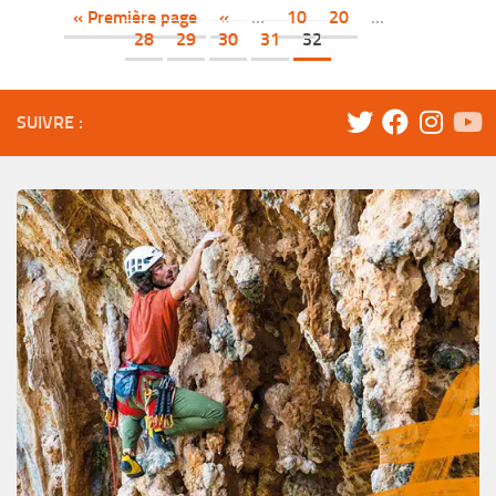
« Première page
«
…
10
20
…
28
29
30
31
32
SUIVRE :