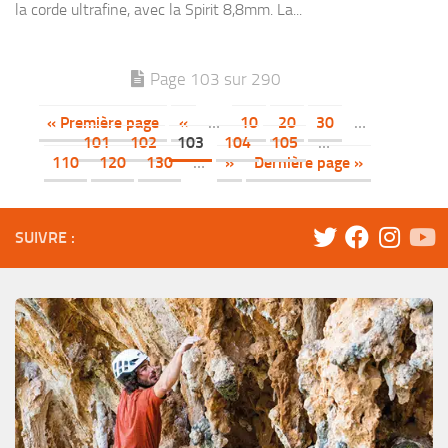
la corde ultrafine, avec la Spirit 8,8mm. La...
Page 103 sur 290
« Première page
«
…
10
20
30
…
101
102
103
104
105
…
110
120
130
…
»
Dernière page »
SUIVRE :