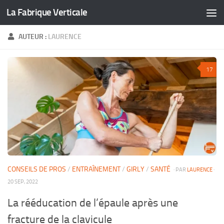
La Fabrique Verticale
Skip to content
AUTEUR :
LAURENCE
17
CONSEILS DE PROS
/
ENTRAÎNEMENT
/
GIRLY
/
SANTÉ
· PAR
LAURENCE
·
20 SEP, 2022
La rééducation de l’épaule après une
fracture de la clavicule