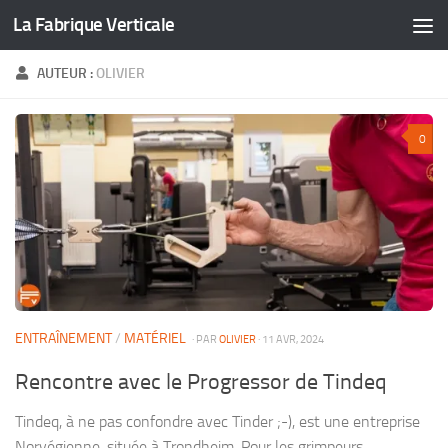
La Fabrique Verticale
Skip to content
AUTEUR :
OLIVIER
0
ENTRAÎNEMENT
/
MATÉRIEL
· PAR
OLIVIER
· 11 AVR, 2024
Rencontre avec le Progressor de Tindeq
Tindeq, à ne pas confondre avec Tinder ;-), est une entreprise
Norvégienne, située à Trondheim. Pour les grimpeurs