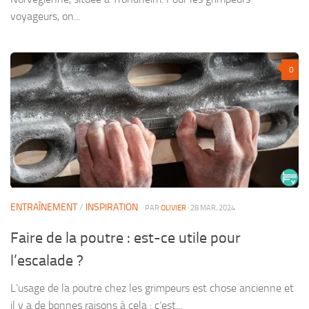
voyageurs, on...
0
ENTRAÎNEMENT
/
INSPIRATION
· PAR
OLIVIER
· 28 MAR, 2024
Faire de la poutre : est-ce utile pour
l’escalade ?
L’usage de la poutre chez les grimpeurs est chose ancienne et
il y a de bonnes raisons à cela : c’est...