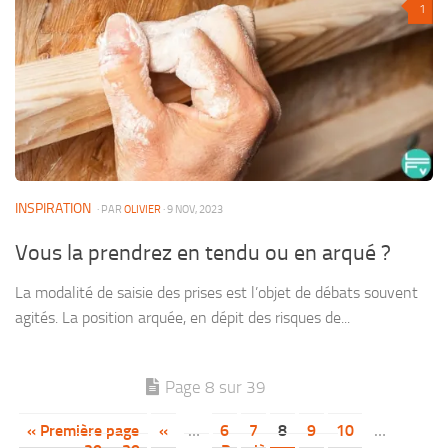
1
INSPIRATION
· PAR
OLIVIER
· 9 NOV, 2023
Vous la prendrez en tendu ou en arqué ?
La modalité de saisie des prises est l’objet de débats souvent
agités. La position arquée, en dépit des risques de...
Page 8 sur 39
« Première page
«
…
6
7
8
9
10
…