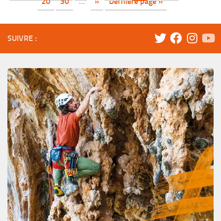
20
30
…
»
Dernière page »
SUIVRE :