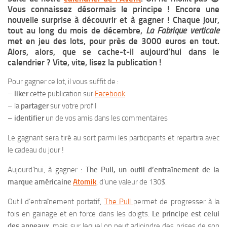
Vous connaissez désormais le principe ! Encore une
nouvelle surprise à découvrir et à gagner ! Chaque jour,
tout au long du mois de décembre,
La Fabrique verticale
met en jeu des lots, pour près de 3000 euros en tout.
Alors, alors, que se cache-t-il aujourd’hui dans le
calendrier ? Vite, vite, lisez la publication !
Pour gagner ce lot, il vous suffit de :
–
liker
cette publication sur
Facebook
– la
partager
sur votre profil
–
identifier
un de vos amis dans les commentaires
Le gagnant sera tiré au sort parmi les participants et repartira avec
le cadeau du jour !
Aujourd’hui, à gagner :
The Pull, un outil d’entraînement de la
marque américaine
Atomik
, d’une valeur de 130$.
Outil d’entraînement portatif,
The Pull
permet de progresser à la
fois en gainage et en force dans les doigts.
Le principe est celui
des anneaux
, mais sur lequel on peut adjoindre des prises de son