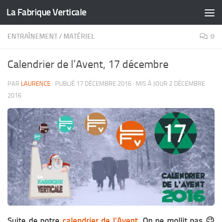
La Fabrique Verticale
Skip to content
ENTRAÎNEMENT
/
MATÉRIEL
0
Calendrier de l’Avent, 17 décembre
PAR
LAURENCE
· PUBLIÉ
17 DÉCEMBRE 2016
· MIS À JOUR
2 DÉCEMBRE
2016
Suite de notre
calendrier de l’Avent
. On ne mollit pas 😉