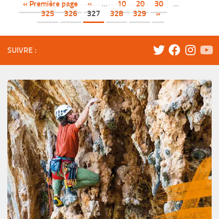
« Première page
«
…
10
20
30
…
325
326
327
328
329
»
SUIVRE :