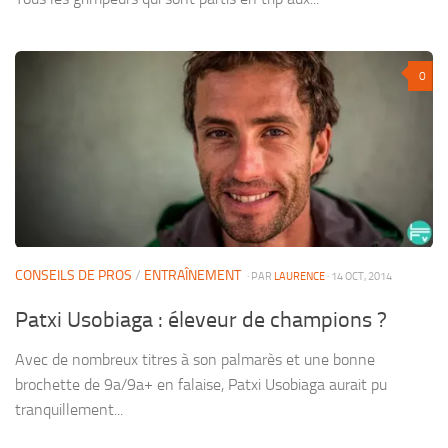
0
CONSEILS DE PROS
/
ENTRAÎNEMENT
· PAR
LAURENCE
· 14 OCT, 2014
Patxi Usobiaga : éleveur de champions ?
Avec de nombreux titres à son palmarès et une bonne
brochette de 9a/9a+ en falaise, Patxi Usobiaga aurait pu
tranquillement...