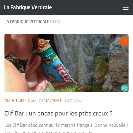
La Fabrique Verticale
Skip to content
LA FABRIQUE VERTICALE
BLOG
7
NUTRITION
/
TEST
· PAR
LAURENCE
· 16 OCT, 2014
Clif Bar : un encas pour les ptits creux ?
Les Clif Bar déboulent sur le marché français. Bonne nouvelle !
Tous les grimpeurs qui sont partis en trip aux...