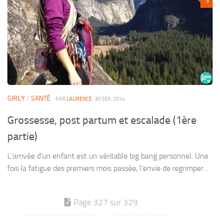
3
GIRLY
/
SANTÉ
· PAR
LAURENCE
· 30 SEP, 2014
Grossesse, post partum et escalade (1ère
partie)
L’arrivée d’un enfant est un véritable big bang personnel. Une
fois la fatigue des premiers mois passée, l’envie de regrimper...
Page 327 sur 329