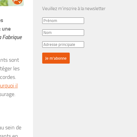
Veuillez m'inscrire à la newsletter
es
: une
a Fabrique
ants sont
otéger les
cordes.
urquoi il
ssurage.
au sein de
gants en