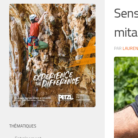
Sens
mita
PAR
LAUREN
THÉMATIQUES