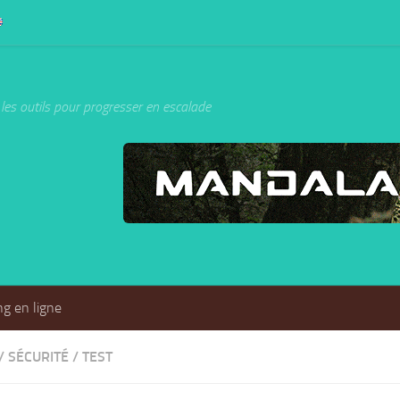
les outils pour progresser en escalade
g en ligne
/
SÉCURITÉ
/
TEST