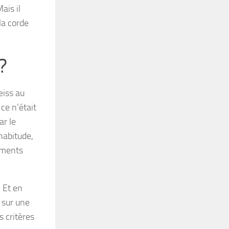
ais il
la corde
?
eiss au
ce n’était
ar le
habitude,
ements
. Et en
, sur une
s critères