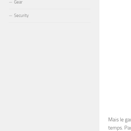
Gear
Security
Mais le ga
temps. Par