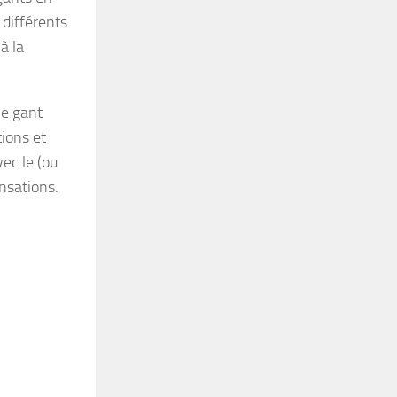
 différents
à la
 le gant
tions et
vec le (ou
ensations.