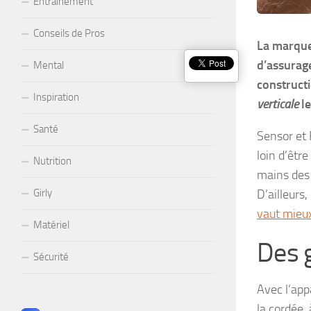
Entraînement
Conseils de Pros
La marque 
d’assurage
Mental
constructi
Inspiration
verticale
le
Santé
Sensor et 
loin d’êtr
Nutrition
mains des 
D’ailleurs,
Girly
vaut mieux
Matériel
Des g
Sécurité
Avec l’app
la cordée,