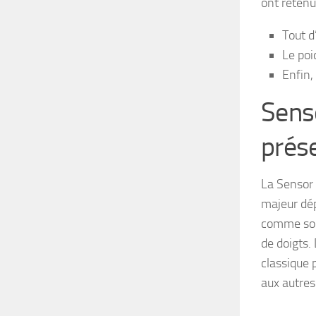
ont retenu
Tout d
Le poi
Enfin, 
Senso
prése
La Sensor 
majeur dép
comme son 
de doigts.
classique 
aux autre