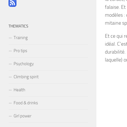
falaise. E
modèles : d
mitaine sp
THEMATICS
Et ce qui r
Training
idéal. C’e
Pro tips
durabilité.
laquelle) 
Psychology
Climbing spirit
Health
Food & drinks
Girl power