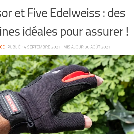
or et Five Edelweiss : des
ines idéales pour assurer !
CE
· PUBLIÉ
14 SEPTEMBRE 2021
· MIS À JOUR
30 AOÛT 2021