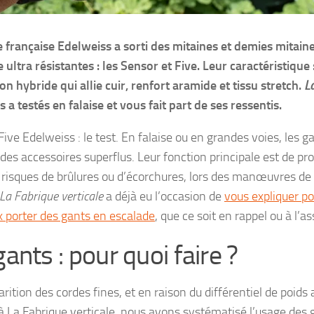
française Edelweiss a sorti des mitaines et demies mitain
 ultra résistantes : les Sensor et Five. Leur caractéristique 
on hybride qui allie cuir, renfort aramide et tissu stretch.
L
s a testés en falaise et vous fait part de ses ressentis.
Five Edelweiss : le test. En falaise ou en grandes voies, les g
e des accessoires superflus. Leur fonction principale est de pr
risques de brûlures ou d’écorchures, lors des manœuvres de 
La Fabrique verticale
a déjà eu l’occasion de
vous expliquer po
 porter des gants en escalade
, que ce soit en rappel ou à l’a
ants : pour quoi faire ?
arition des cordes fines, et en raison du différentiel de poids 
 à La Fabrique verticale, nous avons systématisé l’usage des 