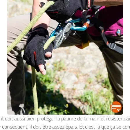
nt doit aussi bien protéger la paume de la main et résister da
 conséquent, il doit être assez épais. Et c’est là que ça se co