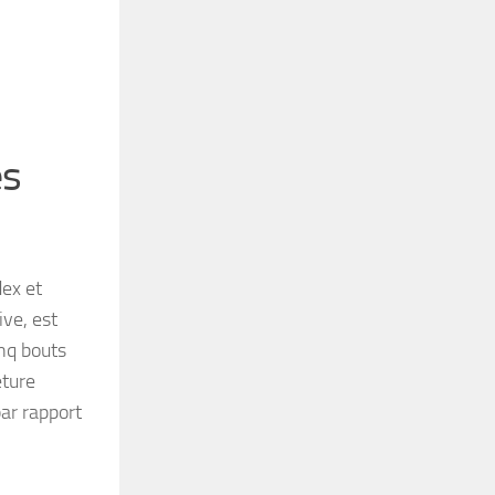
es
dex et
ve, est
inq bouts
eture
par rapport