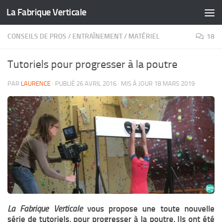
La Fabrique Verticale
Skip to content
CONSEILS DE PROS
/
ENTRAÎNEMENT
/
MATÉRIEL
18
Tutoriels pour progresser à la poutre
PAR
LAURENCE
· PUBLIÉ
26 AVRIL 2016
· MIS À JOUR
18 MARS 2019
La Fabrique Verticale
vous propose une toute nouvelle
série de tutoriels, pour progresser à la poutre. Ils ont été