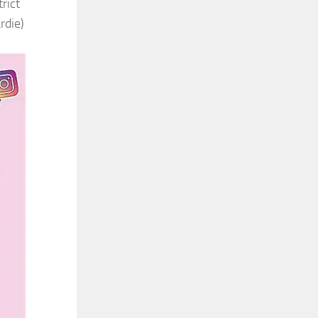
rict
rdie)