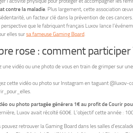
er l’activité physique pour protéger et accompagner les fe
at contre la maladie
. Plus largement, cette association œuv
 sédentarité, un facteur clé dans la prévention de ces cancers.
 perspective que le fabriquant français Luxov lance l’événe
ur elles sur
sa fameuse Gaming Board
.
re rose : comment participer 
 une vidéo ou une photo de vous en train de grimper sur un
ez cette vidéo ou photo sur Instagram en taguant @luxov-c
ir_pour_elles.
déo ou photo partagée générera 1€ au profit de Courir pour
rnière, Luxov avait récolté 600€. L’objectif cette année : 100
s pouvez retrouver la Gaming Board dans les salles d’escalad