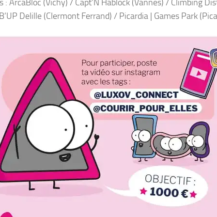
s : ArcaBloc (Vichy) / Capt’N Hablock (Vannes) / Climbing Dist
/ B’UP Delille (Clermont Ferrand) / Picardia | Games Park (Pica