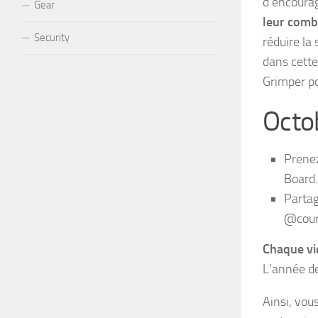
d’encourag
Gear
leur comb
Security
réduire la
dans cette
Grimper po
Octob
Prenez
Board.
Partag
@cour
Chaque vi
L’année de
Ainsi, vou