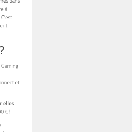
mmes dans
re à
 C’est
ment
?
e Gaming
onnect et
 elles
.
0 € !
e