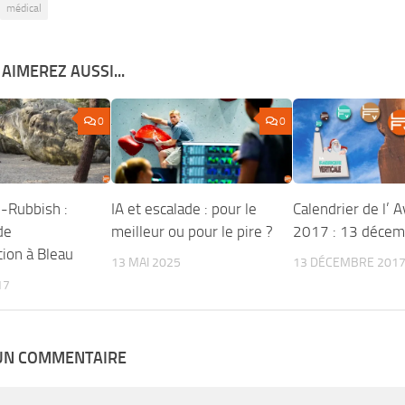
médical
AIMEREZ AUSSI...
0
0
-Rubbish :
IA et escalade : pour le
Calendrier de l’ 
de
meilleur ou pour le pire ?
2017 : 13 décem
tion à Bleau
13 MAI 2025
13 DÉCEMBRE 201
17
 UN COMMENTAIRE