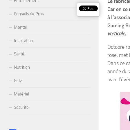
Le fabrica
Entraînement
Car en ce 
Conseils de Pros
à l’associ
Gaming B
Mental
verticale
.
Inspiration
Octobre ro
Santé
rose, met l
Dans ce c
Nutrition
année dura
avec l’évé
Girly
Matériel
Sécurité