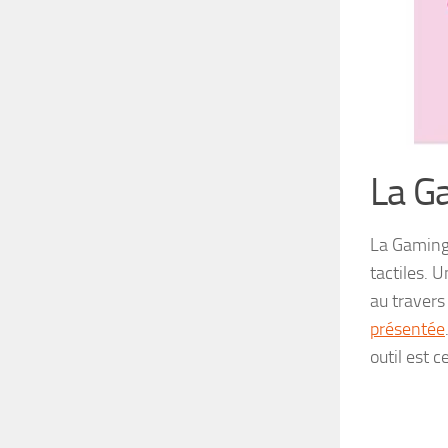
La G
La Gaming 
tactiles. U
au travers 
présentée
outil est c