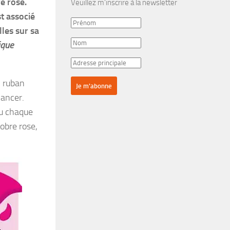
e rose.
Veuillez m'inscrire à la newsletter
st associé
lles sur sa
ique
n ruban
cancer.
eu chaque
obre rose,