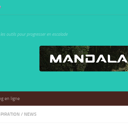
les outils pour progresser en escalade
g en ligne
SPIRATION
/
NEWS