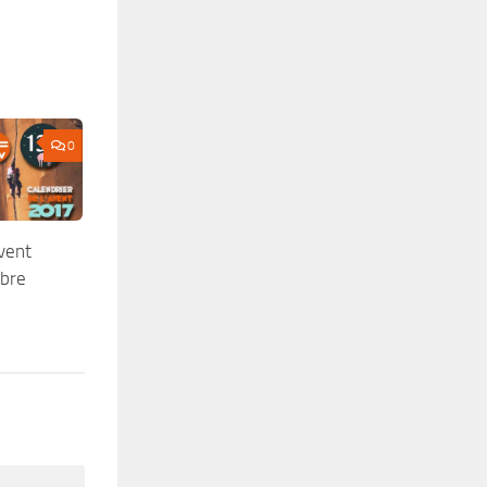
0
Avent
bre
7