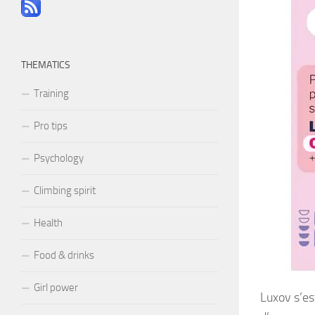
THEMATICS
Training
Pro tips
Psychology
Climbing spirit
Health
Food & drinks
Girl power
Luxov s’es