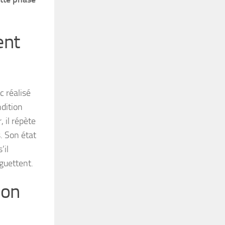
ent
c réalisé
dition
, il répète
. Son état
’il
guettent.
ion