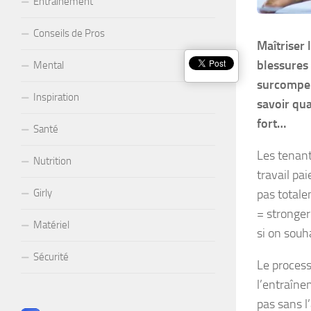
Entraînement
Conseils de Pros
Maîtriser 
blessures 
Mental
surcompens
Inspiration
savoir qua
fort…
Santé
Les tenan
Nutrition
travail pai
pas totale
Girly
= stronger”
Matériel
si on souh
Sécurité
Le process
l’entraîne
pas sans l