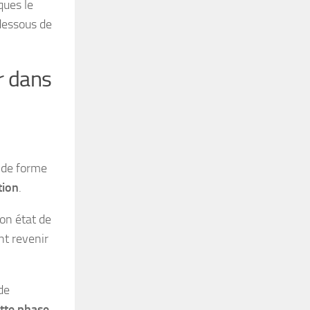
ques le
dessous de
r dans
t de forme
tion
.
on état de
nt revenir
de
tte phase