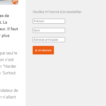
Veuillez m'inscrire à la newsletter
ues de
. La
r. Il faut
r plus
que seul le
ion n’est
on “Harder
e. Surtout
ondateur de
 n’allant