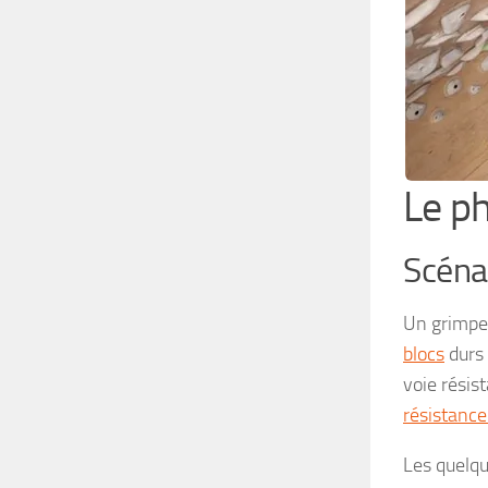
Le p
Scéna
Un grimpe
blocs
durs 
voie résis
résistance
Les quelqu