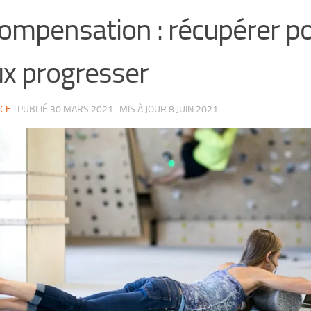
ompensation : récupérer p
x progresser
CE
· PUBLIÉ
30 MARS 2021
· MIS À JOUR
8 JUIN 2021