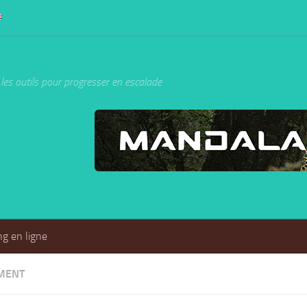
les outils pour progresser en escalade
g en ligne
MENT