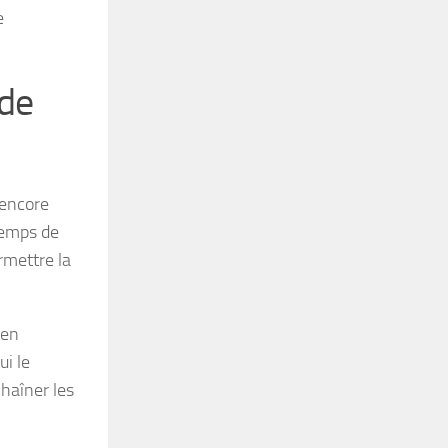
e
 de
 encore
 temps de
rmettre la
 en
ui le
chaîner les