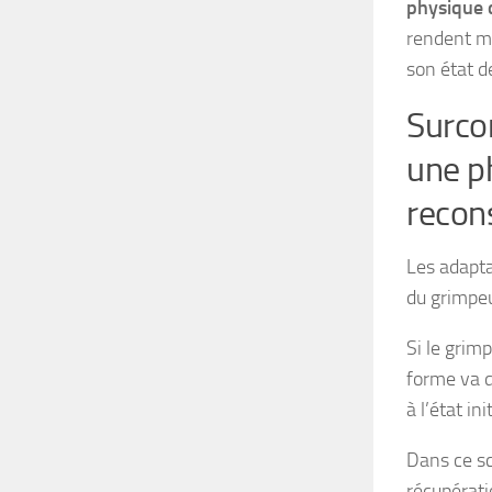
physique 
rendent mo
son état de
Surco
une p
recons
Les adapta
du grimpeu
Si le grim
forme va d
à l’état ini
Dans ce sc
récupérati