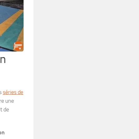
on
es
séries de
re une
t de
on