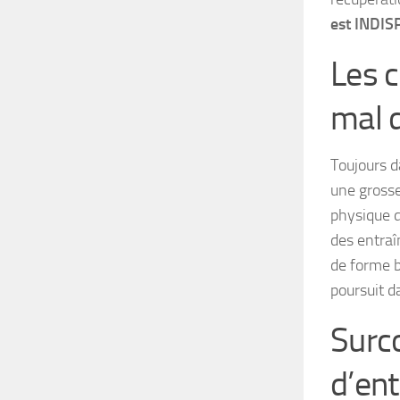
est INDI
Les 
mal 
Toujours d
une grosse
physique 
des entraî
de forme b
poursuit d
Surc
d’en