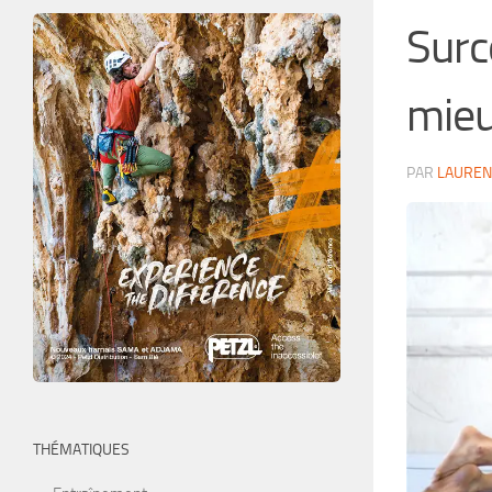
Surc
mieu
PAR
LAUREN
THÉMATIQUES