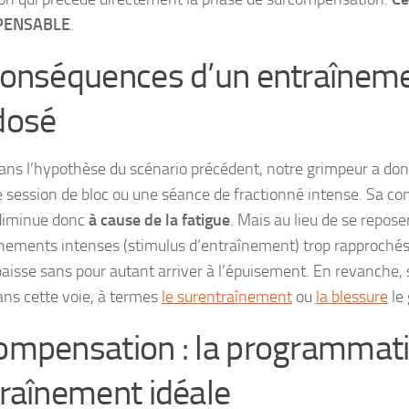
SPENSABLE
.
conséquences d’un entraînem
dosé
ans l’hypothèse du scénario précédent, notre grimpeur a don
 session de bloc ou une séance de fractionné intense. Sa con
diminue donc
à cause de la fatigue
. Mais au lieu de se reposer
nements intenses (stimulus d’entraînement) trop rapprochés
aisse sans pour autant arriver à l’épuisement. En revanche, s
ans cette voie, à termes
le surentraînement
ou
la blessure
le 
ompensation : la programmat
traînement idéale