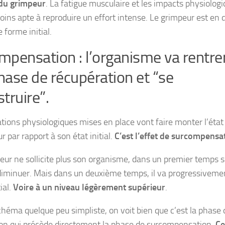
du grimpeur
. La fatigue musculaire et les impacts physiologi
ins apte à reproduire un effort intense. Le grimpeur est en 
 forme initial.
mpensation : l’organisme va rentre
hase de récupération et “se
truire”.
tions physiologiques mises en place vont faire monter l’éta
r par rapport à son état initial.
C’est l’effet de surcompensa
peur ne sollicite plus son organisme, dans un premier temps s
iminuer. Mais dans un deuxième temps, il va progressiveme
tial.
Voire à un niveau légèrement supérieur
.
héma quelque peu simpliste, on voit bien que c’est la phase 
on qui précède directement la phase de surcompensation.
Ce