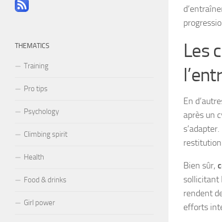
d’entraîne
progressio
Les 
THEMATICS
Training
l’ent
Pro tips
En d’autre
Psychology
après un cy
s’adapter.
Climbing spirit
restitution
Health
Bien sûr,
c
sollicitant
Food & drinks
rendent de
Girl power
efforts in