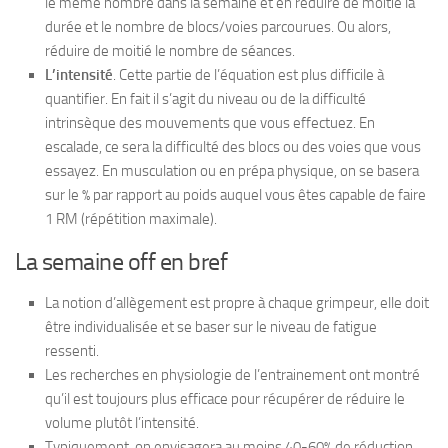
le même nombre dans la semaine et en réduire de moitié la
durée et le nombre de blocs/voies parcourues. Ou alors,
réduire de moitié le nombre de séances.
L’intensité
. Cette partie de l’équation est plus difficile à
quantifier. En fait il s’agit du niveau ou de la difficulté
intrinsèque des mouvements que vous effectuez. En
escalade, ce sera la difficulté des blocs ou des voies que vous
essayez. En musculation ou en prépa physique, on se basera
sur le % par rapport au poids auquel vous êtes capable de faire
1 RM (répétition maximale).
La semaine off en bref
La notion d’allègement est propre à chaque grimpeur, elle doit
être individualisée et se baser sur le niveau de fatigue
ressenti.
Les recherches en physiologie de l’entrainement ont montré
qu’il est toujours plus efficace pour récupérer de réduire le
volume plutôt l’intensité.
Typiquement, on envisagera au moins 40-60% de réduction