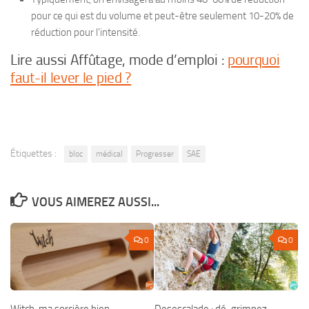
pour ce qui est du volume et peut-être seulement 10-20% de
réduction pour l’intensité.
Lire aussi Affûtage, mode d’emploi :
pourquoi
faut-il lever le pied ?
Étiquettes :
bloc
médical
Progresser
SAE
VOUS AIMEREZ AUSSI...
0
0
Witch, ma sorcière bien-
Desescalade : dé-grimpez