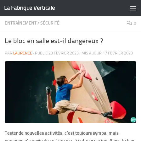
La Fabrique Verticale
Skip to content
ENTRAÎNEMENT
/
SÉCURITÉ
0
Le bloc en salle est-il dangereux ?
PAR
LAURENCE
· PUBLIÉ
23 FÉVRIER 2023
· MIS À JOUR
17 FÉVRIER 2023
Tester de nouvelles activités, c’est toujours sympa, mais
personne n’a envie de se faire mal à cette occasion. Alors, le bloc